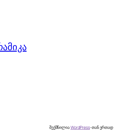
Czech
Croatian
Catalan
Bulgarian
რამიკა
Bosnian
Belarusian
Basque
Azerbaijani
Armenian
Arabic
Albanian
Afrikaans
English (South Africa)
შექმნილია
WordPress
-თან ერთად