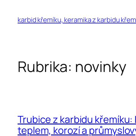
Přeskočit
na
karbid křemíku, keramika z karbidu křem
obsah
Rubrika:
novinky
Trubice z karbidu křemíku: 
teplem, korozí a průmysl