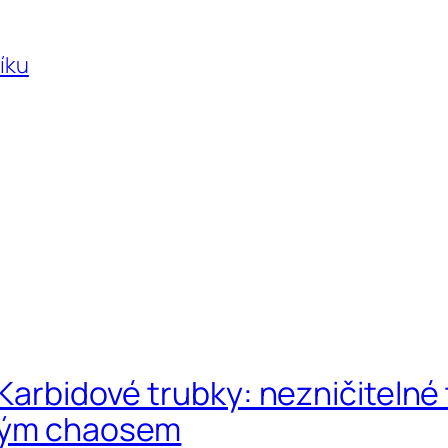
íku
Karbidové trubky: nezničitelné 
ovým chaosem