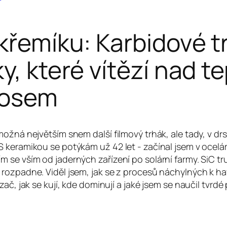
 křemíku: Karbidové t
y, které vítězí nad te
aosem
ožná největším snem další filmový trhák, ale tady, v dr
 keramikou se potýkám už 42 let - začínal jsem v ocelá
se vším od jaderných zařízení po solární farmy. SiC tru
rozpadne. Viděl jsem, jak se z procesů náchylných k hav
zač, jak se kují, kde dominují a jaké jsem se naučil tvr