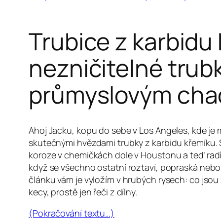
Trubice z karbidu
nezničitelné trubk
průmyslovým ch
Ahoj Jacku, kopu do sebe v Los Angeles, kde je m
skutečnými hvězdami trubky z karbidu křemíku. S
koroze v chemičkách dole v Houstonu a teď radím 
když se všechno ostatní roztaví, popraská nebo 
článku vám je vyložím v hrubých rysech: co jsou 
kecy, prostě jen řeči z dílny.
(Pokračování textu…)