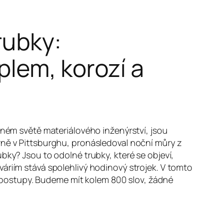
Hungarian
rubky:
Hindi
plem, korozí a
Hebrew
Hausa
Greek
German (Switzerland)
German (Austria)
sném světě materiálového inženýrství, jsou
rně v Pittsburghu, pronásledoval noční můry z
German
bky? Jsou to odolné trubky, které se objeví,
Georgian
áriím stává spolehlivý hodinový strojek. V tomto
French (France)
dé postupy. Budeme mít kolem 800 slov, žádné
French (Canada)
French (Belgium)