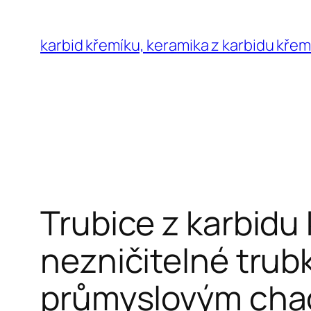
Přeskočit
na
karbid křemíku, keramika z karbidu křem
obsah
Trubice z karbidu
nezničitelné trubk
průmyslovým ch