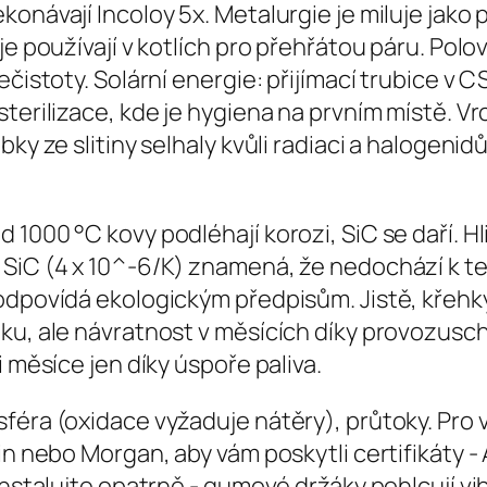
konávají Incoloy 5x. Metalurgie je miluje jako
je používají v kotlích pro přehřátou páru. Polo
ečistoty. Solární energie: přijímací trubice v
sterilizace, kde je hygiena na prvním místě. V
ky ze slitiny selhaly kvůli radiaci a halogenidů
000 °C kovy podléhají korozi, SiC se daří. Hlin
 SiC (4 x 10^-6/K) znamená, že nedochází k t
odpovídá ekologickým předpisům. Jistě, křehk
ku, ale návratnost v měsících díky provozusch
i měsíce jen díky úspoře paliva.
féra (oxidace vyžaduje nátěry), průtoky. Pro v
bain nebo Morgan, aby vám poskytli certifikát
 Instalujte opatrně - gumové držáky pohlcují v