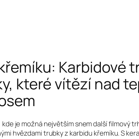
 křemíku: Karbidové t
y, které vítězí nad te
aosem
 kde je možná největším snem další filmový trh
ými hvězdami trubky z karbidu křemíku. S kera