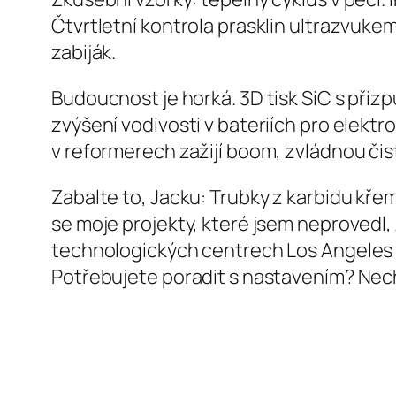
Čtvrtletní kontrola prasklin ultrazvukem;
zabiják.
Budoucnost je horká. 3D tisk SiC s přiz
zvýšení vodivosti v bateriích pro elekt
v reformerech zažijí boom, zvládnou čis
Zabalte to, Jacku: Trubky z karbidu křem
se moje projekty, které jsem neprovedl,
technologických centrech Los Angeles n
Potřebujete poradit s nastavením? Nechte 