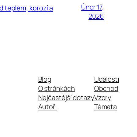
Dutch (Belgium)
Únor 17,
d teplem, korozí a
Dutch
2026
Danish
Croatian
Catalan
Bulgarian
Bosnian
Belarusian
Blog
Události
Basque
O stránkách
Obchod
Azerbaijani
Nejčastější dotazy
Vzory
Armenian
Autoři
Témata
Arabic
Albanian
Afrikaans