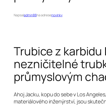
Napsal
admin88
na adrese
novinky
Trubice z karbidu
nezničitelné trubk
průmyslovým ch
Ahoj Jacku, kopu do sebe v Los Angeles,
materiálového inženýrství, jsou skutečn