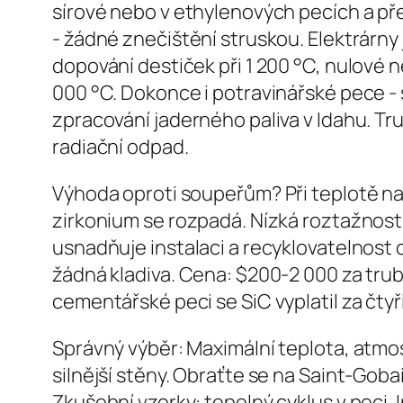
sírové nebo v ethylenových pecích a pře
- žádné znečištění struskou. Elektrárny 
dopování destiček při 1 200 °C, nulové n
000 °C. Dokonce i potravinářské pece - 
zpracování jaderného paliva v Idahu. Trub
radiační odpad.
Výhoda oproti soupeřům? Při teplotě nad 1
zirkonium se rozpadá. Nízká roztažnost
usnadňuje instalaci a recyklovatelnost 
žádná kladiva. Cena: $200-2 000 za trub
cementářské peci se SiC vyplatil za čtyř
Správný výběr: Maximální teplota, atmos
silnější stěny. Obraťte se na Saint-Go
Zkušební vzorky: tepelný cyklus v peci.