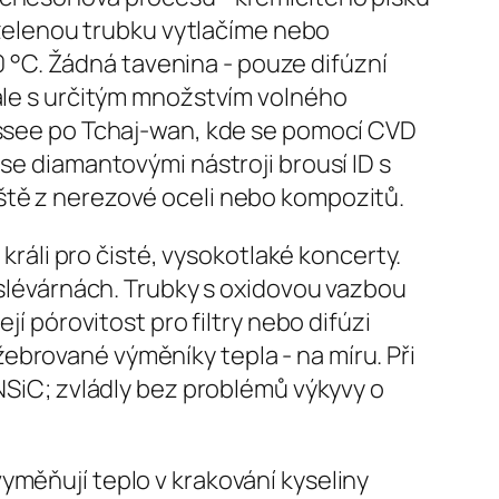
, zelenou trubku vytlačíme nebo
00 °C. Žádná tavenina - pouze difúzní
 ale s určitým množstvím volného
nessee po Tchaj-wan, kde se pomocí CVD
 se diamantovými nástroji brousí ID s
ště z nerezové oceli nebo kompozitů.
 králi pro čisté, vysokotlaké koncerty.
e slévárnách. Trubky s oxidovou vazbou
jí pórovitost pro filtry nebo difúzi
ebrované výměníky tepla - na míru. Při
 NSiC; zvládly bez problémů výkyvy o
yměňují teplo v krakování kyseliny