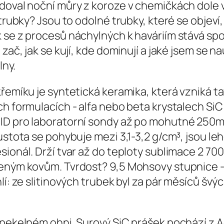
edoval noční můry z koroze v chemičkách dole 
 trubky? Jsou to odolné trubky, které se objeví
 se z procesů náchylných k haváriím stává spo
 zač, jak se kují, kde dominují a jaké jsem se 
lny.
křemíku je syntetická keramika, která vzniká t
ch formulacích - alfa nebo beta krystalech Si
 ID pro laboratorní sondy až po mohutné 250
ustota se pohybuje mezi 3,1-3,2 g/cm³, jsou lehč
onál. Drží tvar až do teploty sublimace 2 700 °
eným kovům. Tvrdost? 9,5 Mohsovy stupnice - n
í: ze slitinových trubek byl za pár měsíců švýca
v pekelném ohni. Surový SiC prášek pochází z