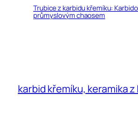
Trubice z karbidu křemíku: Karbidov
průmyslovým chaosem
karbid křemíku, keramika z