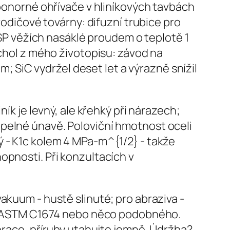
 ponorné ohřívače v hliníkových tavbách
vodičové továrny: difuzní trubice pro
 CSP věžích nasáklé proudem o teplotě 1
rchol z mého životopisu: závod na
m; SiC vydržel deset let a výrazně snížil
ík je levný, ale křehký při nárazech;
epelné únavě. Poloviční hmotnost oceli
ý - K1c kolem 4 MPa-m^{1/2} - takže
opnosti. Při konzultacích v
akuum - hustě slinuté; pro abraziva -
y - ASTM C1674 nebo něco podobného.
ibrace, příruby utahujte jemně. Údržba?