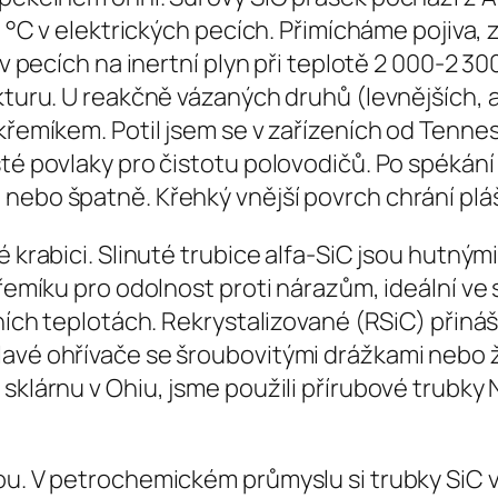
00 °C v elektrických pecích. Přimícháme pojiva
 v pecích na inertní plyn při teplotě 2 000-2 3
ukturu. U reakčně vázaných druhů (levnějších,
í křemíkem. Potil jsem se v zařízeních od Ten
té povlaky pro čistotu polovodičů. Po spékání
 nebo špatně. Křehký vnější povrch chrání plá
 krabici. Slinuté trubice alfa-SiC jsou hutnými
 křemíku pro odolnost proti nárazům, ideální v
ních teplotách. Rekrystalizované (RSiC) přináše
lavé ohřívače se šroubovitými drážkami nebo ž
 sklárnu v Ohiu, jsme použili přírubové trubky
ou. V petrochemickém průmyslu si trubky SiC v