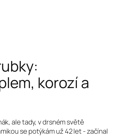
rubky:
plem, korozí a
ák, ale tady, v drsném světě
mikou se potýkám už 42 let - začínal