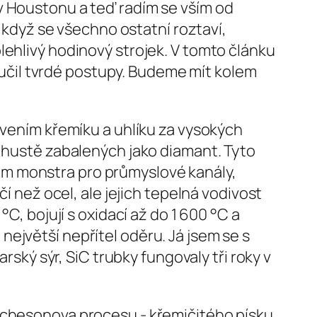
v Houstonu a teď radím se vším od
, když se všechno ostatní roztaví,
lehlivý hodinový strojek. V tomto článku
naučil tvrdé postupy. Budeme mít kolem
avením křemíku a uhlíku za vysokých
C hustě zabalených jako diamant. Tyto
mm monstra pro průmyslové kanály,
í než ocel, ale jejich tepelná vodivost
C, bojují s oxidací až do 1 600 °C a
ejvětší nepřítel oděru. Já jsem se s
rský sýr, SiC trubky fungovaly tři roky v
 Achesonova procesu - křemičitého písku