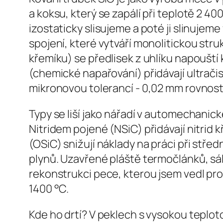
a koksu, který se zapálí při teplotě 2 4
izostaticky slisujeme a poté ji slinujeme
spojení, které vytváří monolitickou str
křemíku) se předlisek z uhlíku napoušt
(chemické napařování) přidávají ultračis
mikronovou tolerancí - 0,02 mm rovnost
Typy se liší jako nářadí v automechanické
Nitridem pojené (NSiC) přidávají nitrid
(OSiC) snižují náklady na práci při střed
plynů. Uzavřené pláště termočlánků, sá
rekonstrukci pece, kterou jsem vedl pro
1400 °C.
Kde ho drtí? V peklech s vysokou teplot