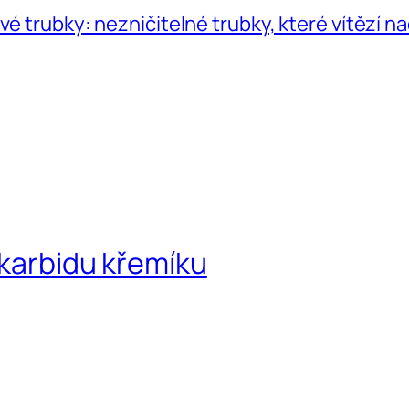
é trubky: nezničitelné trubky, které vítězí na
 karbidu křemíku