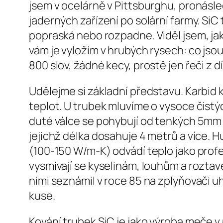
jsem v ocelárně v Pittsburghu, pronásl
jaderných zařízení po solární farmy. SiC
popraská nebo rozpadne. Viděl jsem, jak
vám je vyložím v hrubých rysech: co jsou
800 slov, žádné kecy, prostě jen řeči z dí
Udělejme si základní představu. Karbid 
teplot. U trubek mluvíme o vysoce čistý
duté válce se pohybují od tenkých 5mm
jejichž délka dosahuje 4 metrů a více. H
(100-150 W/m-K) odvádí teplo jako profesi
vysmívají se kyselinám, louhům a roztav
nimi seznámil v roce 85 na zplyňovači uhl
kuse.
Kování trubek SiC je jako výroba meče 