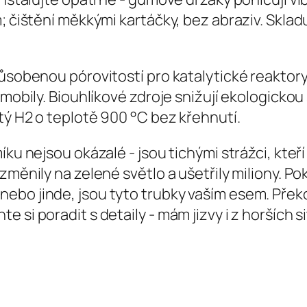
 čištění měkkými kartáčky, bez abraziv. Skladuj
působenou pórovitostí pro katalytické reaktor
romobily. Biouhlíkové zdroje snižují ekologick
tý H2 o teplotě 900 °C bez křehnutí.
íku nejsou okázalé - jsou tichými strážci, kte
 změnily na zelené světlo a ušetřily miliony. 
ebo jinde, jsou tyto trubky vaším esem. Překo
si poradit s detaily - mám jizvy i z horších si