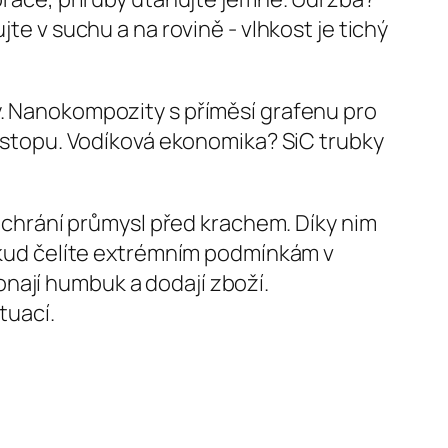
te v suchu a na rovině - vlhkost je tichý
y. Nanokompozity s příměsí grafenu pro
ou stopu. Vodíková ekonomika? SiC trubky
ří chrání průmysl před krachem. Díky nim
Pokud čelíte extrémním podmínkám v
nají humbuk a dodají zboží.
tuací.
Hungarian
Hindi