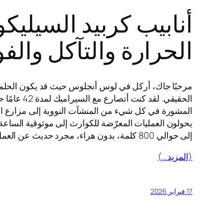
Hebrew
أنابيب كربيد السيليكون
Hausa
Greek
الحرارة والتآكل وال
German (Switzerland)
German (Austria)
مرحبًا جاك، أركل في لوس أنجلوس حيث قد يكون الحلم الأ
German
الحقيقي. 
Georgian
French (France)
يحولون العمليات المعرّضة للكوارث إلى موثوقية الساعة
إلى حوالي 800 كلمة، بدون هراء، مجرد حديث عن العمل.
French (Canada)
French (Belgium)
(المزيد…)
Finnish
Estonian
17 فبراير 2026
Esperanto
Dutch (Belgium)