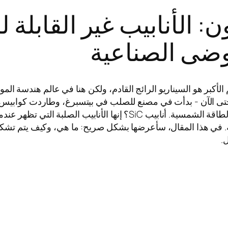
: الأنابيب غير القابلة ل
فوضى الصناعية
كبر هو السيناريو الرائج القادم، ولكن هنا في عالم هندسة الموا
لقد كنت أتصارع مع السيراميك لمدة 42 عامًا حتى الآن - بدأت في مصنع للصلب في بيتسبر
المشورة في كل شيء من المنشآت النووية إلى مزارع الطاقة الشمسية. أناب
. في هذا المقال، سأعرضها بشكل صريح: ما هي، وكيف يتم تشكيل