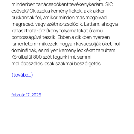
Georgian
mindenben tanácsadóként tevékenykedem. SiC
csövek? Ők azok a kemény fickók, akik akkor
French (France)
bukkannak fel, amikor minden más megolvad,
French (Canada)
megreped, vagy szétmorzsolódik. Láttam, ahogy a
katasztrófa-érzékeny folyamatokat óramű
French (Belgium)
pontosságúvá teszik. Ebben a cikkben nyersen
Finnish
ismertetem: mik ezek, hogyan kovácsolják őket, hol
dominálnak, és milyen kemény leckéket tanultam.
Estonian
Körülbelül 800 szót fogunk írni, semmi
Esperanto
mellébeszélés, csak szakmai beszélgetés.
Dutch (Belgium)
(tovább…)
Dutch
Danish
február 17, 2026
Czech
Croatian
Catalan
Bulgarian