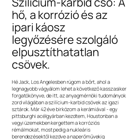
Szilícium-karbid cső: A
hő, a korrózió és az
ipari káosz
legyőzésére szolgáló
elpusztíthatatlan
csövek.
Hindi
Hebrew
Hé Jack, Los Angelesben rúgom a bőrt, ahol a
legnagyobb vágyálom lehet a következő kasszasiker
Hausa
forgatókönyve, de itt, az anyagmérnöki tudományok
Greek
zord világában a szilícium-karbid csövek az igazi
sztárok. Már 42 éve birkózom a kerámiával - egy
German (Switzerland)
pittsburghi acélgyárban kezdtem, Houstonban a
German (Austria)
vegyi üzemekben kergettem a korróziós
rémálmokat, most pedig a nukleáris
German
berendezésektől kezdve a naperőművekig