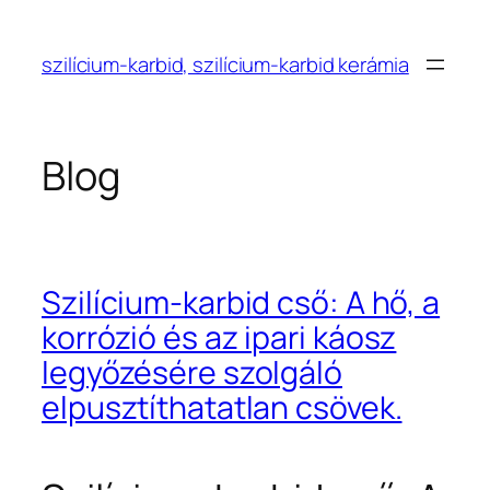
Ugrás
a
szilícium-karbid, szilícium-karbid kerámia
tartalomhoz
Blog
Szilícium-karbid cső: A hő, a
korrózió és az ipari káosz
legyőzésére szolgáló
elpusztíthatatlan csövek.