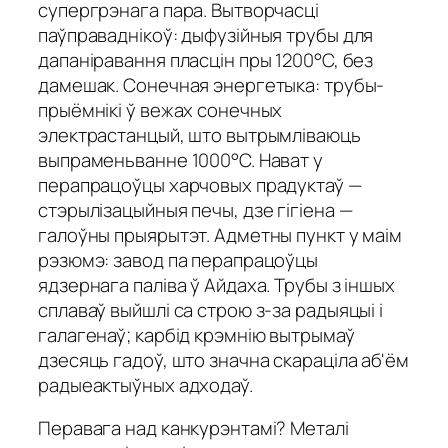
супергрэнага пара. Вытворчасці
паўправаднікоў: дыфузійныя трубы для
дапаніравання пласцін пры 1200°C, без
дамешак. Сонечная энергетыка: трубы-
прыёмнікі ў вежах сонечных
электрастанцый, што вытрымліваюць
выпраменьванне 1000°C. Нават у
перапрацоўцы харчовых прадуктаў —
стэрылізацыйныя печы, дзе гігіена —
галоўны прыярытэт. Адметны пункт у маім
рэзюмэ: завод па перапрацоўцы
ядзернага паліва ў Айдаха. Трубы з іншых
сплаваў выйшлі са строю з-за радыяцыі і
галагенаў; карбід крэмнію вытрымаў
дзесяць гадоў, што значна скараціла аб'ём
радыеактыўных адходаў.
Перавага над канкурэнтамі? Металі