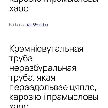
хаос
Напісана
адмін88
у
навіны
Крэмніевугальная
труба:
неразбуральная
труба, якая
пераадольвае цяпло,
карозію і прамысловы
хаос