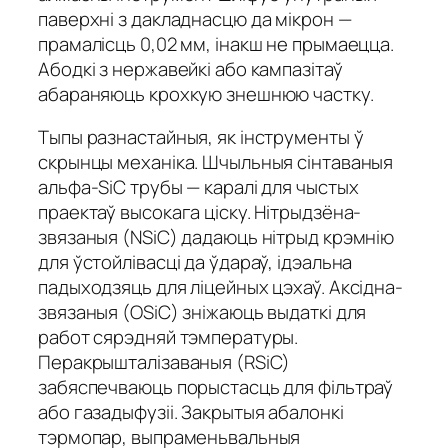
паверхні з дакладнасцю да мікрон —
прамалісць 0,02 мм, інакш не прымаецца.
Абодкі з нержавейкі або кампазітаў
абараняюць крохкую знешнюю частку.
Тыпы разнастайныя, як інструменты ў
скрынцы механіка. Шчыльныя сінтаваныя
альфа-SiC трубы — каралі для чыстых
праектаў высокага ціску. Нітрыдзёна-
звязаныя (NSiC) дадаюць нітрыд крэмнію
для ўстойлівасці да ўдараў, ідэальна
падыходзяць для ліцейных цэхаў. Аксідна-
звязаныя (OSiC) зніжаюць выдаткі для
работ сярэдняй тэмпературы.
Перакрышталізаваныя (RSiC)
забяспечваюць порыстасць для фільтраў
або газадыфузіі. Закрытыя абалонкі
тэрмопар, выпраменьвальныя