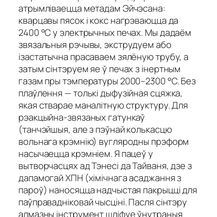
атрымліваецца метадам Эйчэсана:
кварцавы пясок і кокс нагрэваюцца да
2400 °C у электрычных печах. Мы дадаём
звязальныя рэчывы, экструдуем або
ізастатычна прасаваем зялёную трубу, а
затым сінтэруем яе ў печах з інертным
газам пры тэмпературы 2000–2300 °C. Без
плаўлення — толькі дыфузійная сцяжка,
якая стварае маналітную структуру. Для
рэакцыйна-звязаных гатункаў
(танчэйшыя, але з пэўнай колькасцю
вольнага крэмнію) вугляродны прэформ
насычаецца крэмніем. Я пацеў у
вытворчасцях ад Тэнесі да Тайваня, дзе з
дапамогай ХПН (хімічнага асаджання з
пароў) наносяцца надчыстая пакрыцці для
паўправадніковай чысціні. Пасля сінтэру
алмазны інструмент шліфуе ўнутраныя