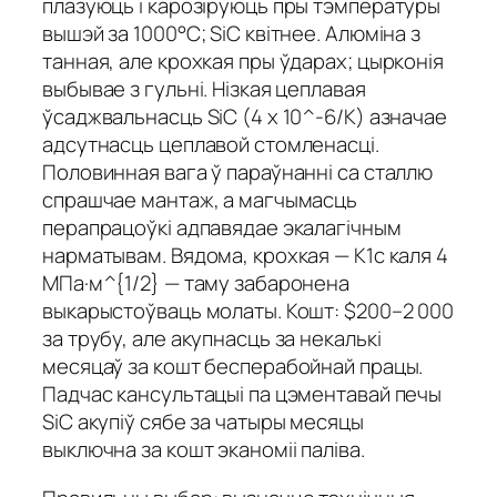
плазуюць і карозіруюць пры тэмпературы
вышэй за 1000°C; SiC квітнее. Алюміна з
танная, але крохкая пры ўдарах; цырконія
выбывае з гульні. Нізкая цеплавая
ўсаджвальнасць SiC (4 x 10^-6/К) азначае
адсутнасць цеплавой стомленасці.
Половинная вага ў параўнанні са сталлю
спрашчае мантаж, а магчымасць
перапрацоўкі адпавядае экалагічным
нарматывам. Вядома, крохкая — K1c каля 4
МПа·м^{1/2} — таму забаронена
выкарыстоўваць молаты. Кошт: $200–2 000
за трубу, але акупнасць за некалькі
месяцаў за кошт бесперабойнай працы.
Падчас кансультацыі па цэментавай печы
SiC акупiў сябе за чатыры месяцы
выключна за кошт эканоміі паліва.