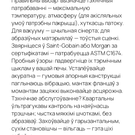
Правильны выбар: вызначце тэхнічныя
патрабаванні — максімальную
тэмпературу, атмасферу (для акісляльных
умоў патрэбны пакрыцці), хуткасць патоку.
Для вакууму — шчыльная сінерта; для
абразіўных матэрыялаў — тоўстыя сценкі.
Звярніцеся ў Saint-Gobain або Morgan за
сертыфікатамі — патрабуецца ASTM C1674.
Пробныя ўзоры: падвергніце іх тэрмічным
цыклам у вашай печы. Усталёўвайце
акуратна — гумовыя апорныя канструкцыі
паглынаюць вібрацыю, мантаж фланцаў з
момантам зацяжкі выконвайце асцярожна.
Тэхнічнае абслугоўванне? Квартальны
ўльтрагукавы кантроль на наяўнасць
трэшчын; чыстка мяккімі шчоткамі, без
абразіваў. Захоўвайце ў гарызантальным,
сухім становішчы — вільгаць — гэта ціхі