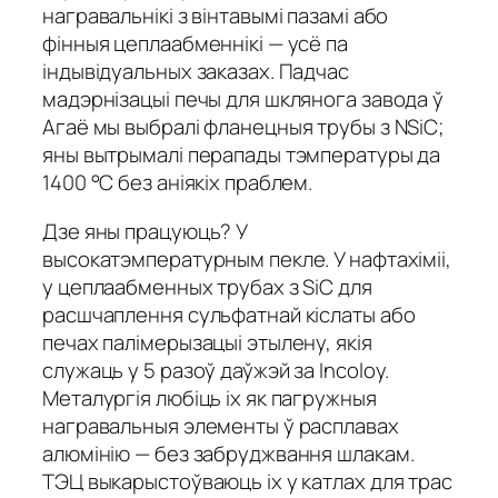
награвальнікі з вінтавымі пазамі або
фінныя цеплаабменнікі — усё па
індывідуальных заказах. Падчас
мадэрнізацыі печы для шклянога завода ў
Агаё мы выбралі фланецныя трубы з NSiC;
яны вытрымалі перапады тэмпературы да
1400 °C без аніякіх праблем.
Дзе яны працуюць? У
высокатэмпературным пекле. У нафтахіміі,
у цеплаабменных трубах з SiC для
расшчаплення сульфатнай кіслаты або
печах палімерызацыі этылену, якія
служаць у 5 разоў даўжэй за Incoloy.
Металургія любіць іх як пагружныя
награвальныя элементы ў расплавах
алюмінію — без забруджвання шлакам.
ТЭЦ выкарыстоўваюць іх у катлах для трас