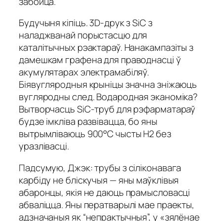
забойца.
Будучыня кіпіць. 3D-друк з SiC з
наладжванай порыстасцю для
каталітычных рэактараў. Нанакампазіты з
дамешкам графена для праводнасці ў
акумулятарах электрамабіляў.
Біявугляродныя крыніцы значна зніжаюць
вугляродны след. Водародная эканоміка?
Вытворчасць SiC-труб для рэфарматараў
будзе імкліва развівацца, бо яны
вытрымліваюць 900°C чысты H2 без
уразлівасці.
Падсумую, Джэк: трубы з сіліконавага
карбіду не бліскучыя — яны маўклівыя
абаронцы, якія не даюць прамысловасці
абваліцца. Яны ператварылі мае праекты,
адзначаныя як “непрактычныя”, у «зялёнае