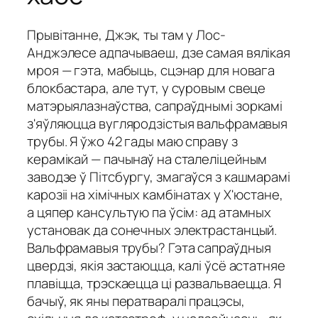
Прывітанне, Джэк, ты там у Лос-
Анджэлесе адпачываеш, дзе самая вялікая
мроя — гэта, мабыць, сцэнар для новага
блокбастара, але тут, у суровым свеце
матэрыялазнаўства, сапраўднымі зоркамі
з'яўляюцца вугляродзістыя вальфрамавыя
трубы. Я ўжо 42 гады маю справу з
керамікай — пачынаў на сталеліцейным
заводзе ў Пітсбургу, змагаўся з кашмарамі
карозіі на хімічных камбінатах у Х'юстане,
а цяпер кансультую па ўсім: ад атамных
установак да сонечных электрастанцый.
Вальфрамавыя трубы? Гэта сапраўдныя
цвердзі, якія застаюцца, калі ўсё астатняе
плавіцца, трэскаецца ці развальваецца. Я
бачыў, як яны ператваралі працэсы,