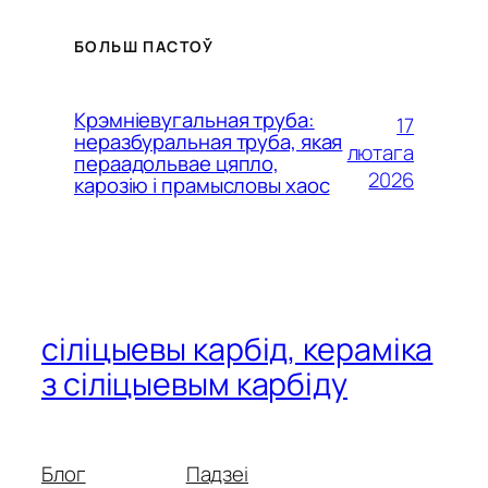
Finnish
Estonian
БОЛЬШ ПАСТОЎ
Esperanto
Dutch (Belgium)
Крэмніевугальная труба:
17
неразбуральная труба, якая
Dutch
лютага
пераадольвае цяпло,
2026
карозію і прамысловы хаос
Danish
Czech
Croatian
Catalan
Bulgarian
сіліцыевы карбід, кераміка
Bosnian
з сіліцыевым карбіду
Basque
Azerbaijani
Блог
Падзеі
Armenian