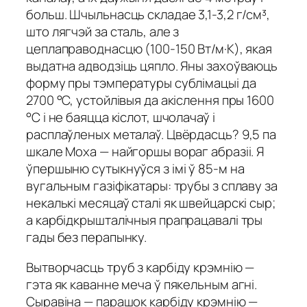
больш. Шчыльнасць складае 3,1-3,2 г/см³,
што лягчэй за сталь, але з
цеплаправоднасцю (100-150 Вт/м·К), якая
выдатна адводзіць цяпло. Яны захоўваюць
форму пры тэмпературы сублімацыі да
2700 °C, устойлівыя да акіслення пры 1600
°C і не баяцца кіслот, шчолачаў і
расплаўленых металаў. Цвёрдасць? 9,5 па
шкале Моха — найгоршы вораг абразіі. Я
ўпершыню сутыкнуўся з імі ў 85-м на
вугальным газіфікатары: трубы з сплаву за
некалькі месяцаў сталі як швейцарскі сыр;
а карбідкрышталічныя прапрацавалі тры
гады без перапынку.
Вытворчасць труб з карбіду крэмнію —
гэта як каванне меча ў пякельным агні.
Сыравіна — парашок карбіду крэмнію —