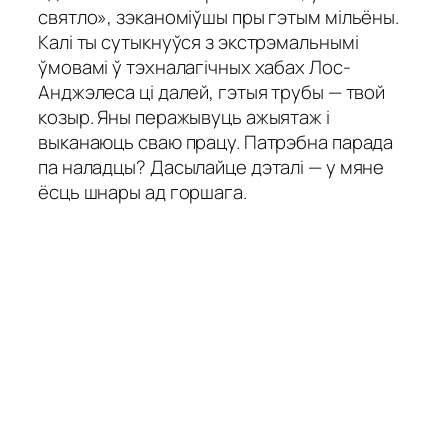
святло», зэканоміўшы пры гэтым мільёны.
Калі ты сутыкнуўся з экстрэмальнымі
Hungarian
ўмовамі ў тэхналагічных хабах Лос-
Анджэлеса ці далей, гэтыя трубы — твой
Hindi
козыр. Яны перажывуць ажыятаж і
Hebrew
выканаюць сваю працу. Патрэбна парада
Hausa
па наладцы? Дасылайце дэталі — у мяне
Greek
ёсць шнары ад горшага.
German (Switzerland)
German (Austria)
German
Georgian
French (France)
French (Canada)
French (Belgium)