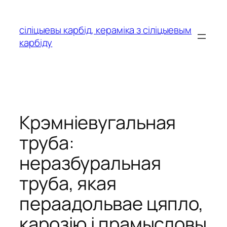
Перайсці
да
сіліцыевы карбід, кераміка з сіліцыевым
зместу
карбіду
Крэмніевугальная
труба:
неразбуральная
труба, якая
пераадольвае цяпло,
карозію і прамысловы