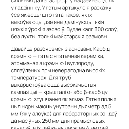
схільныя да катастроф, у надзейнасць, як
у гадзінніку. У гэтым артыкуле я раскажу
ўсё як ёсць: што гэта такое, як іх
выкоўваюць, дзе яны дамінуюць і якія
цяжкія ўрокі я засвоіў. Будзе каля 800 слоў,
без лухты, толькі майстэрскія размовы.
Давайце разбярэмся з асновамі. Карбід
крэмнію — гэта сінтэтычная кераміка,
атрыманая з крэмнію і вугляроду,
сплаўленых пры неверагодна высокіх
тэмпературах. Для труб
выкарыстоўваюцца высокачыстыя
кампазіцыі — крышталі α- або β-карбіду
крэмнію, згушчаныя як алмаз. Гэтыя полыя
цыліндры маюць унутраны дыяметр ад 5
мм (як у алоўка) для лабараторных зондаў
да масіўных 250 мм для прамысловых
каналаў, а іх даўжыня дасягае 4 метраў і