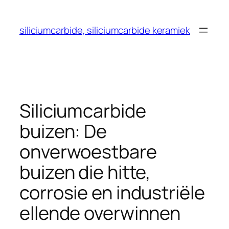
Ga
naar
siliciumcarbide, siliciumcarbide keramiek
de
inhoud
Siliciumcarbide
buizen: De
onverwoestbare
buizen die hitte,
corrosie en industriële
ellende overwinnen