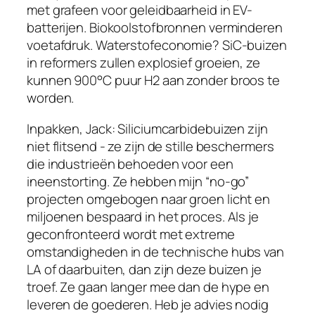
met grafeen voor geleidbaarheid in EV-
batterijen. Biokoolstofbronnen verminderen
voetafdruk. Waterstofeconomie? SiC-buizen
in reformers zullen explosief groeien, ze
kunnen 900°C puur H2 aan zonder broos te
worden.
Inpakken, Jack: Siliciumcarbidebuizen zijn
niet flitsend - ze zijn de stille beschermers
die industrieën behoeden voor een
ineenstorting. Ze hebben mijn “no-go”
projecten omgebogen naar groen licht en
miljoenen bespaard in het proces. Als je
geconfronteerd wordt met extreme
Hungarian
omstandigheden in de technische hubs van
LA of daarbuiten, dan zijn deze buizen je
Hindi
troef. Ze gaan langer mee dan de hype en
Hebrew
leveren de goederen. Heb je advies nodig
Hausa