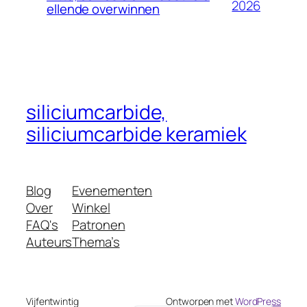
2026
ellende overwinnen
Czech
Croatian
Catalan
Bulgarian
Bosnian
siliciumcarbide,
Belarusian
siliciumcarbide keramiek
Basque
Azerbaijani
Blog
Evenementen
Armenian
Over
Winkel
Arabic
FAQ's
Patronen
Albanian
Auteurs
Thema’s
Afrikaans
English (South Africa)
Vijfentwintig
Ontworpen met
WordPress
English (United States)