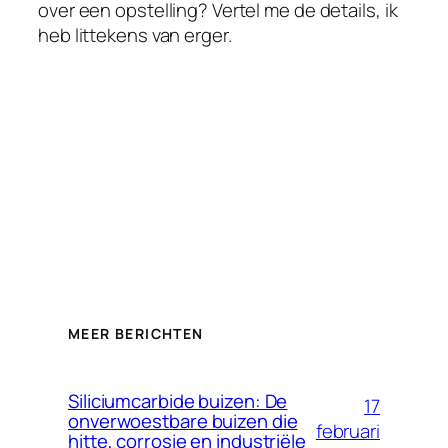
over een opstelling? Vertel me de details, ik
Greek
heb littekens van erger.
German (Switzerland)
German (Austria)
German
Georgian
French (France)
French (Canada)
French (Belgium)
Finnish
Estonian
MEER BERICHTEN
Esperanto
Dutch (Belgium)
Siliciumcarbide buizen: De
17
onverwoestbare buizen die
Danish
februari
hitte, corrosie en industriële