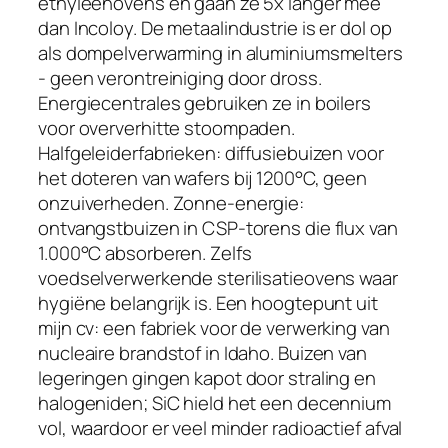
ethyleenovens en gaan ze 5x langer mee
dan Incoloy. De metaalindustrie is er dol op
als dompelverwarming in aluminiumsmelters
- geen verontreiniging door dross.
Energiecentrales gebruiken ze in boilers
voor oververhitte stoompaden.
Halfgeleiderfabrieken: diffusiebuizen voor
het doteren van wafers bij 1200°C, geen
onzuiverheden. Zonne-energie:
ontvangstbuizen in CSP-torens die flux van
1.000°C absorberen. Zelfs
voedselverwerkende sterilisatieovens waar
hygiëne belangrijk is. Een hoogtepunt uit
mijn cv: een fabriek voor de verwerking van
nucleaire brandstof in Idaho. Buizen van
legeringen gingen kapot door straling en
halogeniden; SiC hield het een decennium
vol, waardoor er veel minder radioactief afval