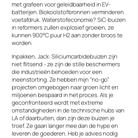
met grafeen voor geleidbaarheid in EV-
batterijen. Biokoolstofbronnen verminderen
voetafdruk. Waterstofeconomie? SiC-buizen
in reformers zullen explosief groeien, ze
kunnen 900°C puur H2 aan zonder broos te
worden.
Inpakken, Jack: Siliciumcarbidebuizen zijn
niet flitsend - ze zijn de stille beschermers
die industrieën behoeden voor een
ineenstorting. Ze hebben mijn “no-go”
projecten omgebogen naar groen licht en
miljoenen bespaard in het proces. Als je
geconfronteerd wordt met extreme
Hungarian
omstandigheden in de technische hubs van
LA of daarbuiten, dan zijn deze buizen je
Hindi
troef. Ze gaan langer mee dan de hype en
Hebrew
leveren de goederen. Heb je advies nodig
Hausa