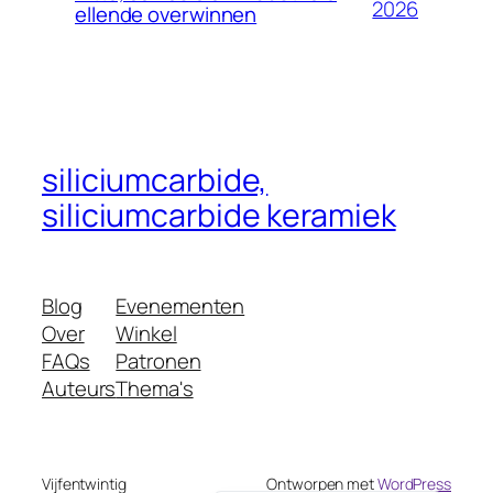
2026
ellende overwinnen
Czech
Croatian
Catalan
Bulgarian
Bosnian
siliciumcarbide,
Belarusian
siliciumcarbide keramiek
Basque
Azerbaijani
Blog
Evenementen
Armenian
Over
Winkel
Arabic
FAQs
Patronen
Albanian
Auteurs
Thema's
Afrikaans
English (South Africa)
Vijfentwintig
Ontworpen met
WordPress
English (United States)