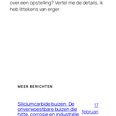
over een opstelling? Vertel me de details, ik
Greek
heb littekens van erger.
German (Switzerland)
German (Austria)
German
Georgian
French (France)
French (Canada)
French (Belgium)
Finnish
Estonian
MEER BERICHTEN
Esperanto
Dutch
Siliciumcarbide buizen: De
17
onverwoestbare buizen die
Danish
februari
hitte, corrosie en industriële