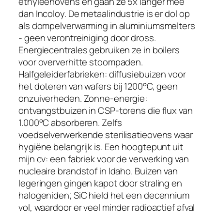
ethyleenovens en gaan ze 5x langer mee
dan Incoloy. De metaalindustrie is er dol op
als dompelverwarming in aluminiumsmelters
- geen verontreiniging door dross.
Energiecentrales gebruiken ze in boilers
voor oververhitte stoompaden.
Halfgeleiderfabrieken: diffusiebuizen voor
het doteren van wafers bij 1200°C, geen
onzuiverheden. Zonne-energie:
ontvangstbuizen in CSP-torens die flux van
1.000°C absorberen. Zelfs
voedselverwerkende sterilisatieovens waar
hygiëne belangrijk is. Een hoogtepunt uit
mijn cv: een fabriek voor de verwerking van
nucleaire brandstof in Idaho. Buizen van
legeringen gingen kapot door straling en
halogeniden; SiC hield het een decennium
vol, waardoor er veel minder radioactief afval