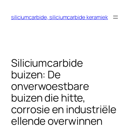
Spring
naar
siliciumcarbide, siliciumcarbide keramiek
de
inhoud
Siliciumcarbide
buizen: De
onverwoestbare
buizen die hitte,
corrosie en industriële
ellende overwinnen