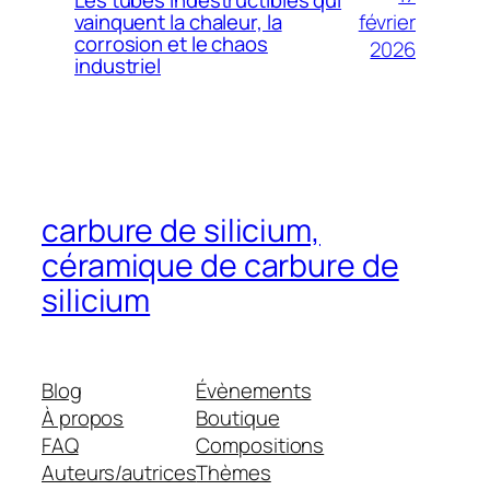
Les tubes indestructibles qui
février
vainquent la chaleur, la
Dutch
corrosion et le chaos
2026
industriel
Danish
Czech
Croatian
Catalan
Bulgarian
carbure de silicium,
Bosnian
céramique de carbure de
Belarusian
silicium
Basque
Azerbaijani
Blog
Évènements
Armenian
À propos
Boutique
Arabic
FAQ
Compositions
Albanian
Auteurs/autrices
Thèmes