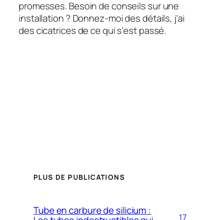
promesses. Besoin de conseils sur une
Hindi
installation ? Donnez-moi des détails, j'ai
Hebrew
des cicatrices de ce qui s'est passé.
Hausa
Greek
German (Switzerland)
German (Austria)
German
Georgian
French (Canada)
French (Belgium)
Finnish
PLUS DE PUBLICATIONS
Estonian
Esperanto
Tube en carbure de silicium :
17
Dutch (Belgium)