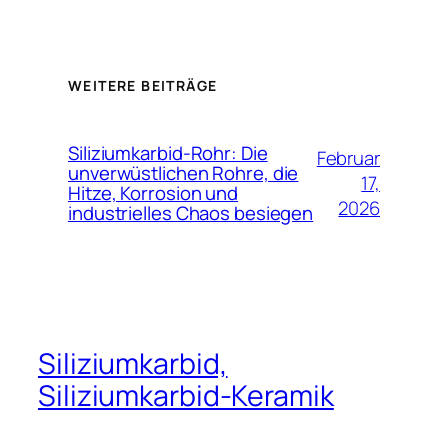
Finnish
Estonian
Esperanto
WEITERE BEITRÄGE
Dutch (Belgium)
Dutch
Siliziumkarbid-Rohr: Die
Februar
unverwüstlichen Rohre, die
Danish
17,
Hitze, Korrosion und
2026
industrielles Chaos besiegen
Czech
Croatian
Catalan
Bulgarian
Bosnian
Siliziumkarbid,
Belarusian
Siliziumkarbid-Keramik
Basque
Azerbaijani