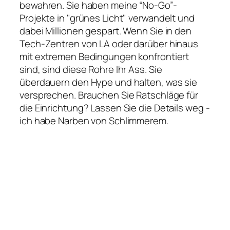
bewahren. Sie haben meine “No-Go”-
Projekte in "grünes Licht" verwandelt und
dabei Millionen gespart. Wenn Sie in den
Tech-Zentren von LA oder darüber hinaus
Hungarian
mit extremen Bedingungen konfrontiert
sind, sind diese Rohre Ihr Ass. Sie
Hindi
überdauern den Hype und halten, was sie
Hebrew
versprechen. Brauchen Sie Ratschläge für
Hausa
die Einrichtung? Lassen Sie die Details weg -
Greek
ich habe Narben von Schlimmerem.
German (Austria)
German
Georgian
French (France)
French (Canada)
French (Belgium)