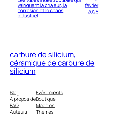
Les tubes indestructibles qui
février
vainquent la chaleur, la
Dutch
corrosion et le chaos
2026
industriel
Danish
Czech
Croatian
Catalan
Bulgarian
carbure de silicium,
Bosnian
céramique de carbure de
Belarusian
silicium
Basque
Azerbaijani
Blog
Evénements
Armenian
A propos de
Boutique
Arabic
FAQ
Modèles
Albanian
Auteurs
Thèmes