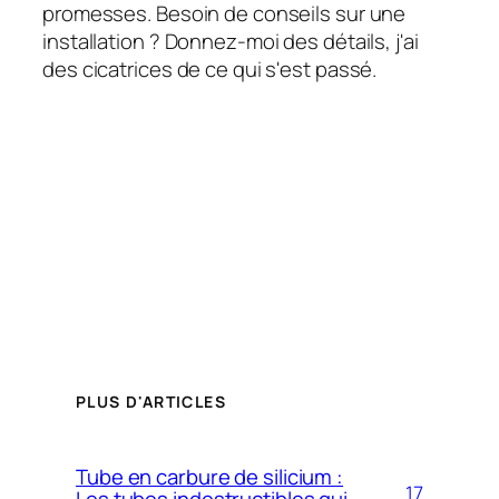
promesses. Besoin de conseils sur une
Hindi
installation ? Donnez-moi des détails, j'ai
Hebrew
des cicatrices de ce qui s'est passé.
Hausa
Greek
German (Switzerland)
German (Austria)
German
Georgian
French (France)
French (Canada)
Finnish
PLUS D'ARTICLES
Estonian
Esperanto
Tube en carbure de silicium :
17
Dutch (Belgium)